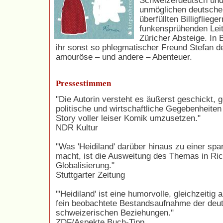
Schweizerdeutsch und
unmöglichen deutsche
überfüllten Billigfliege
funkensprühenden Leit
Züricher Absteige. In B
ihr sonst so phlegmatischer Freund Stefan de
amouröse – und andere – Abenteuer.
Pressestimmen
"Die Autorin versteht es äußerst geschickt, 
politische und wirtschaftliche Gegebenheiten 
Story voller leiser Komik umzusetzen."
NDR Kultur
"Was 'Heidiland' darüber hinaus zu einer sp
macht, ist die Ausweitung des Themas in Ri
Globalisierung."
Stuttgarter Zeitung
"'Heidiland' ist eine humorvolle, gleichzeitig
fein beobachtete Bestandsaufnahme der deu
schweizerischen Beziehungen."
ZDF/Aspekte Buch-Tipp