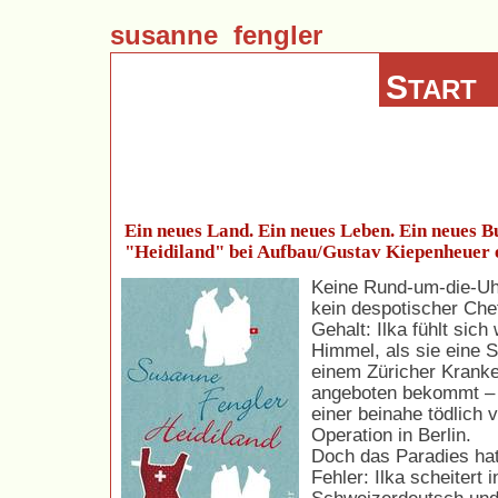
susanne fengler
S
TART
Ein neues Land. Ein neues Leben. Ein neues Bu
"Heidiland" bei Aufbau/Gustav Kiepenheuer 
Keine Rund-um-die-Uh
kein despotischer Chef
Gehalt: Ilka fühlt sich
Himmel, als sie eine St
einem Züricher Krank
angeboten bekommt – 
einer beinahe tödlich 
Operation in Berlin.
Doch das Paradies hat
Fehler: Ilka scheitert i